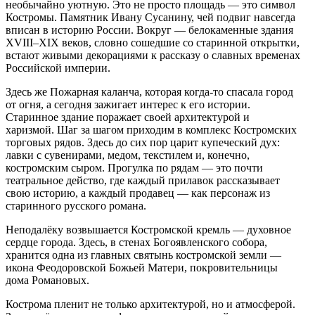
необычайно уютную. Это не просто площадь — это символ
Костромы. Памятник Ивану Сусанину, чей подвиг навсегда
вписан в историю России. Вокруг — белокаменные здания
XVIII–XIX веков, словно сошедшие со старинной открытки,
встают живыми декорациями к рассказу о славных временах
Российской империи.
Здесь же Пожарная каланча, которая когда-то спасала город
от огня, а сегодня зажигает интерес к его истории.
Старинное здание поражает своей архитектурой и
харизмой. Шаг за шагом приходим в комплекс Костромских
торговых рядов. Здесь до сих пор царит купеческий дух:
лавки с сувенирами, медом, текстилем и, конечно,
костромским сыром. Прогулка по рядам — это почти
театральное действо, где каждый прилавок рассказывает
свою историю, а каждый продавец — как персонаж из
старинного русского романа.
Неподалёку возвышается Костромской кремль — духовное
сердце города. Здесь, в стенах Богоявленского собора,
хранится одна из главных святынь костромской земли —
икона Феодоровской Божьей Матери, покровительницы
дома Романовых.
Кострома пленит не только архитектурой, но и атмосферой.