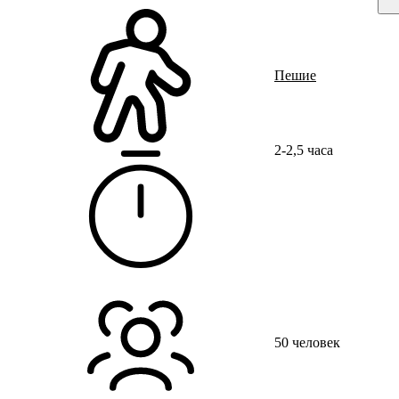
Ru
?
Орг
Пешие
Ту
Мес
2-2,5 часа
г. 
Дол
Те
+7 
50 человек
Эле
zam