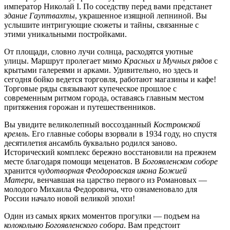
император Николай I. По соседству перед вами предстанет
здание Гауптвахты
, украшенное изящной лепниной. Вы
услышите интригующие сюжеты и тайны, связанные с
этими уникальными постройками.
От площади, словно лучи солнца, расходятся уютные
улицы. Маршрут пролегает мимо
Красных и Мучных рядов
с
крытыми галереями и арками. Удивительно, но здесь и
сегодня бойко ведется торговля, работают магазины и кафе!
Торговые ряды связывают купеческое прошлое с
современным ритмом города, оставаясь главным местом
притяжения горожан и путешественников.
Вы увидите великолепный воссозданный
Костромской
кремль
. Его главные соборы взорвали в 1934 году, но спустя
десятилетия ансамбль буквально родился заново.
Исторический комплекс бережно восстановили на прежнем
месте благодаря помощи меценатов. В
Богоявленском соборе
хранится
чудотворная Феодоровская икона Божией
Матери
, венчавшая на царство первого из Романовых —
молодого Михаила Федоровича, что ознаменовало для
России начало новой великой эпохи!
Один из самых ярких моментов прогулки
—
подъем на
колокольню Богоявленского собора
. Вам предстоит