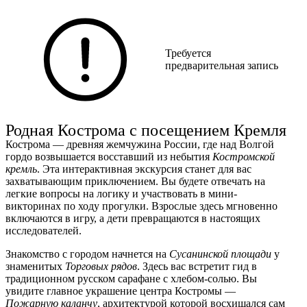
Ст
+7 
Рас
Требуется
предварительная запись
Родная Кострома с посещением Кремля
Кострома — древняя жемчужина России, где над Волгой
гордо возвышается восставший из небытия
Костромской
кремль
. Эта интерактивная экскурсия станет для вас
захватывающим приключением. Вы будете отвечать на
легкие вопросы на логику и участвовать в мини-
викторинах по ходу прогулки. Взрослые здесь мгновенно
включаются в игру, а дети превращаются в настоящих
исследователей.
Знакомство с городом начнется на
Сусанинской площади
у
знаменитых
Торговых рядов
. Здесь вас встретит гид в
традиционном русском сарафане с хлебом-солью. Вы
увидите главное украшение центра Костромы —
Пожарную каланчу
, архитектурой которой восхищался сам