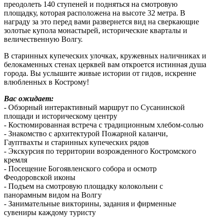
преодолеть 140 ступеней и подняться на смотровую
площадку, которая расположена на высоте 32 метра. В
награду за это перед вами развернется вид на сверкающие
золотые купола монастырей, исторические кварталы и
величественную Волгу.
В старинных купеческих улочках, кружевных наличниках и
белокаменных стенах церквей вам откроется истинная душа
города. Вы услышите живые истории от гидов, искренне
влюбленных в Кострому!
Вас ожидает:
- Обзорный интерактивный маршрут по Сусанинской
площади и историческому центру
- Костюмированная встреча с традиционным хлебом-солью
- Знакомство с архитектурой Пожарной каланчи,
Гауптвахты и старинных купеческих рядов
- Экскурсия по территории возрожденного Костромского
кремля
- Посещение Богоявленского собора и осмотр
Феодоровской иконы
- Подъем на смотровую площадку колокольни с
панорамным видом на Волгу
- Занимательные викторины, задания и фирменные
сувениры каждому туристу