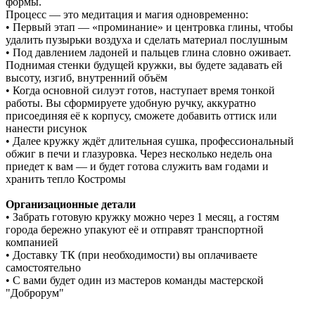
формы.
Процесс — это медитация и магия одновременно:
• Первый этап — «проминание» и центровка глины, чтобы
удалить пузырьки воздуха и сделать материал послушным
• Под давлением ладоней и пальцев глина словно оживает.
Поднимая стенки будущей кружки, вы будете задавать ей
высоту, изгиб, внутренний объём
• Когда основной силуэт готов, наступает время тонкой
работы. Вы сформируете удобную ручку, аккуратно
присоединяя её к корпусу, сможете добавить оттиск или
нанести рисунок
• Далее кружку ждёт длительная сушка, профессиональный
обжиг в печи и глазуровка. Через несколько недель она
приедет к вам — и будет готова служить вам годами и
хранить тепло Костромы
Организационные детали
• Забрать готовую кружку можно через 1 месяц, а гостям
города бережно упакуют её и отправят транспортной
компанией
• Доставку ТК (при необходимости) вы оплачиваете
самостоятельно
• С вами будет один из мастеров команды мастерской
"Доброрум"