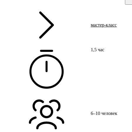
Ru
?
Орг
мастер-класс
Тво
Мес
1,5 час
г. 
Те
+7 
6–10 человек
Эле
dob