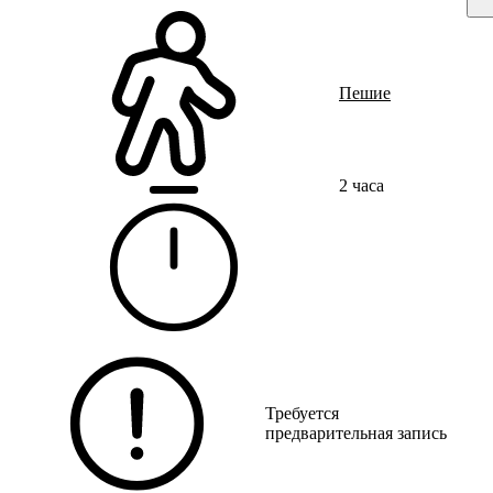
Ru
?
Орг
Пешие
Пер
Мес
2 часа
г. 
Дол
Те
+7 
Требуется
предварительная запись
Ст