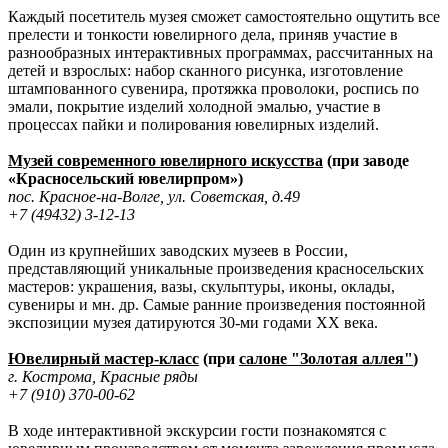
Каждый посетитель музея сможет самостоятельно ощутить все
прелести и тонкости ювелирного дела, приняв участие в
разнообразных интерактивных программах, рассчитанных на
детей и взрослых: набор сканного рисунка, изготовление
штампованного сувенира, протяжка проволоки, роспись по
эмали, покрытие изделий холодной эмалью, участие в
процессах пайки и полирования ювелирных изделий.
Музей современного ювелирного искусства
(при заводе
«Красносельский ювелирпром»)
пос. Красное-на-Волге, ул. Советская, д.49
+7 (49432) 3-12-13
Один из крупнейших заводских музеев в России,
представляющий уникальные произведения красносельских
мастеров: украшения, вазы, скульптуры, иконы, оклады,
сувениры и мн. др. Самые ранние произведения постоянной
экспозиции музея датируются 30-ми годами XX века.
Ювелирный мастер-класс
(при
салоне "Золотая аллея"
)
г. Кострома, Красные ряды
+7 (910) 370-00-62
В ходе интерактивной экскурсии гости познакомятся с