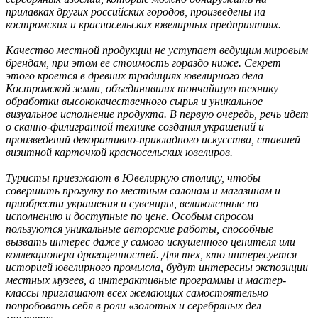
прилавках других российских городов, произведены на
Ru
?
костромских и красносельских ювелирных предприятиях.
Качество местной продукции не уступает ведущим мировым
брендам, при этом ее стоимость гораздо ниже. Секрет
этого кроется в древних традициях ювелирного дела
Костромской земли, объединивших тончайшую технику
обработки высококачественного сырья и уникальное
визуальное исполнение продукта. В первую очередь, речь идет
о сканно-филигранной технике создания украшений и
произведений декоративно-прикладного искусства, ставшей
визитной карточкой красносельских ювелиров.
Туристы приезжают в Ювелирную столицу, чтобы
совершить прогулку по местным салонам и магазинам и
приобрести украшения и сувениры, великолепные по
исполнению и доступные по цене. Особым спросом
пользуются уникальные авторские работы, способные
вызвать интерес даже у самого искушенного ценителя или
коллекционера драгоценностей. Для тех, кто интересуется
историей ювелирного промысла, будут интересны экспозиции
местных музеев, а интерактивные программы и мастер-
классы приглашают всех желающих самостоятельно
попробовать себя в роли «золотых и серебряных дел