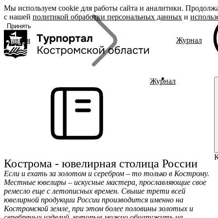
Мы используем cookie для работы сайта и аналитики. Продолжа
«Задать
О регионе
Бренд
с нашей
вопрос», вы
политикой обработки персональных данных
и
использ
соглашаетесь
Принять
с
политикой
Главная
Журнал
обработки
О регионе
Род
Поиск
персональных
Журнал
Дин
данных
Гиды Костромы
Юве
ть вопрос
Полезные ссылки
Сыр
Гус
Журнал
Брендовые маршруты
Места
Полезный досуг
Активный отдых
Размещение
Питание
Кострома - ювелирная столица России
События
Если и ехать за золотом и серебром – то только в Кострому.
Читать новости
Местные ювелиры – искусные мастера, прославляющие свое
ремесло еще с летописных времен. Свыше трети всей
ювелирной продукции России производится именно на
Костромской земле, при этом более половины золотых и
серебряных изделий, которые можно обнаружить на