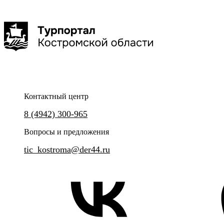
интерактивная программа
интерактивная программа
Сырное Казино
Интерактивная экскурсия 
Туроператор "КОЛУМБиЯ"
Кудесницей — интересно и
Контактный центр
Самое легальное и уникальное казино
8 (4942) 300-965
Обзорный интерактивный мар
Вопросы и предложения
tic_kostroma@der44.ru