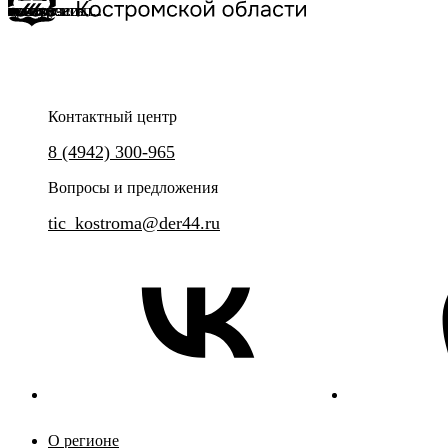
экскурсии по
центру
тематических
экскурсии
организатор
Ru
историческому
Костромы и
программ и
по Костроме
иммерсивной
?
центру
Ипатьевскому
квест-
с
экскурсии по
Костромы
монастырю
экскурсий.
городскими
Костроме.
легендами
Контактный центр
8 (4942) 300-965
Вопросы и предложения
tic_kostroma@der44.ru
О регионе