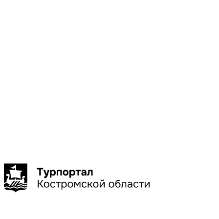
Местоположени
Галич
Кострома
Красное-
на-Волге
Нерехта
Нея
Показать
больше
Сбросить
Показать