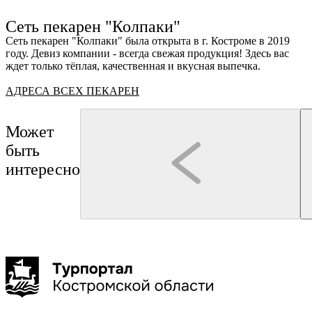
г
Ru
?
Сеть пекарен "Колпаки"
Сеть пекарен "Колпаки" была открыта в г. Костроме в 2019
году. Девиз компании - всегда свежая продукция! Здесь вас
ждет только тёплая, качественная и вкусная выпечка.
АДРЕСА ВСЕХ ПЕКАРЕН
8
Может
быть
интересно
Кострома
Кострома
дегустация
ОАО "Костромской ювелирный завод"
интерактивная программа
Экскурсия на ювелирное производство
Сырное Казино
2 часа
до 40 чел