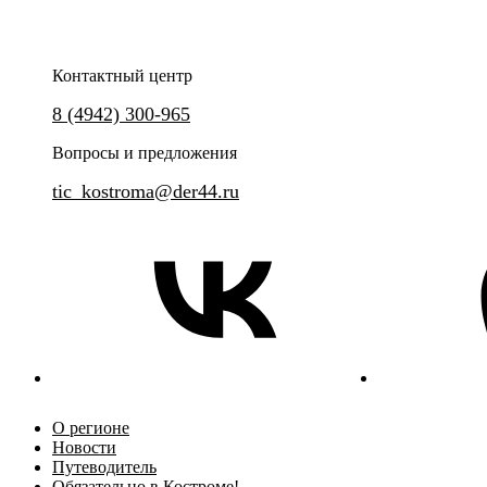
Контактный центр
Экскурсия на одно из ключевых производств ювелирной
Самое легальное и уникально
8 (4942) 300-965
отрасли региона
Вопросы и предложения
tic_kostroma@der44.ru
О регионе
Новости
Путеводитель
Обязательно в Костроме!