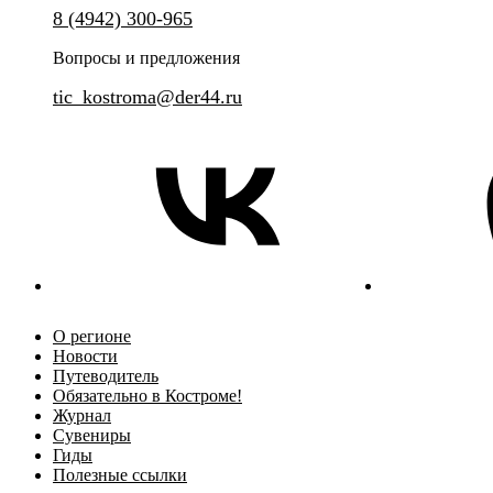
Никто не забыт! Ничто не заб
8 (4942) 300-965
Уникальное интерактивное представление с элементами
классической экскурсии и театрализованного спектакля.
Вопросы и предложения
tic_kostroma@der44.ru
О регионе
Новости
Путеводитель
Обязательно в Костроме!
Журнал
Сувениры
Гиды
Полезные ссылки