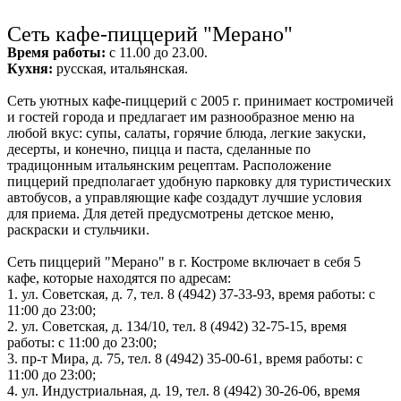
г
Ru
?
Сеть кафе-пиццерий "Мерано"
Время работы:
с 11.00 до 23.00.
Кухня:
русская, итальянская.
Сеть уютных кафе-пиццерий с 2005 г. принимает костромичей
и гостей города и
предлагает им разнообразное меню на
8
любой вкус: супы, салаты, горячие блюда,
легкие закуски,
десерты, и конечно, пицца и паста, сделанные по
традицонным
итальянским рецептам.
Расположение
пиццерий предполагает удобную парковку
для туристических
автобусов, а управляющие кафе создадут лучшие условия
для
приема. Для детей предусмотрены
детское меню,
раскраски и стульчики.
Сеть пиццерий "Мерано" в г. Костроме включает в себя 5
8
кафе, которые находятся
по адресам:
1. ул. Советская, д. 7, тел. 8 (4942) 37-33-93, в
ремя работы: с
11:00 до 23:00;
2. ул. Советская, д. 134/10, тел. 8 (4942) 32-75-15, в
ремя
работы: с 11:00 до 23:00;
3. пр-т Мира, д. 75, тел. 8 (4942) 35-00-61, в
ремя работы: с
11:00 до 23:00;
4. ул. Индустриальная, д. 19, тел. 8 (4942) 30-26-06, в
ремя