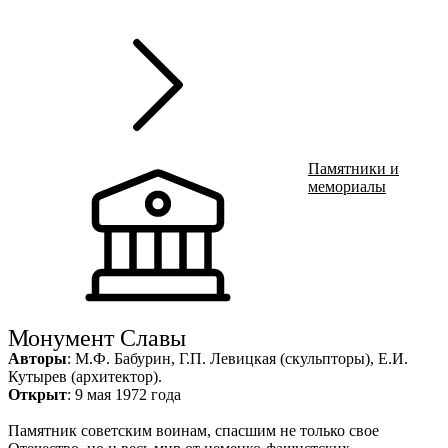
г
Ru
?
Памятники и
мемориалы
Монумент Славы
Авторы
: М.Ф. Бабурин, Г.П. Левицкая (скульпторы), Е.И.
Кутырев (архитектор).
Открыт
: 9 мая 1972 года
Памятник советским воинам, спасшим не только свое