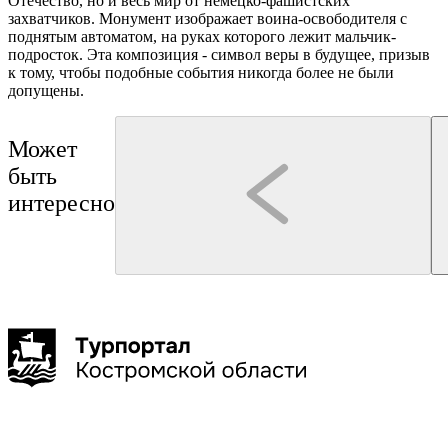
Отечество, но и весь мир от немецко-фашистских
захватчиков. Монумент изображает воина-освободителя с
поднятым автоматом, на руках которого лежит мальчик-
подросток. Эта композиция - символ веры в будущее, призыв
к тому, чтобы подобные события никогда более не были
допущены.
Может
быть
интересно
Кострома
Кострома
Туроператор "Артикул Тур"
Гуськов Филипп Алексеевич
Лёгкой походкой по Костромской сковородке:
Тематическая экскурсия «
обзорная экскурсия по историческому центру
Костромы»
Костромы
2 часа
до 25 чел