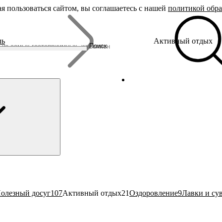
я пользоваться сайтом, вы соглашаетесь с нашей
политикой обр
Бренды
ль
Активный отдых
Родина Снегурочки
Поиск
Династия Романовых
Ювелирная столица
Сырная столица
Гусиная столица
олезный досуг
107
Активный отдых
21
Оздоровление
9
Лавки и су