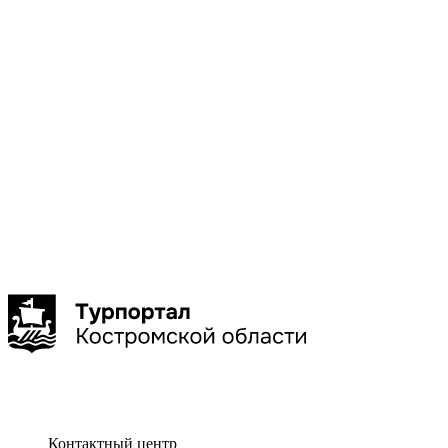
Галич
Кострома
Красное-
на-Волге
Нерехта
Нея
Показать
больше
Сбросить
Показать
Контактный центр