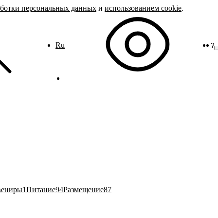
аботки персональных данных
и
использованием cookie
.
Ru
?
вениры
1
Питание
94
Размещение
87