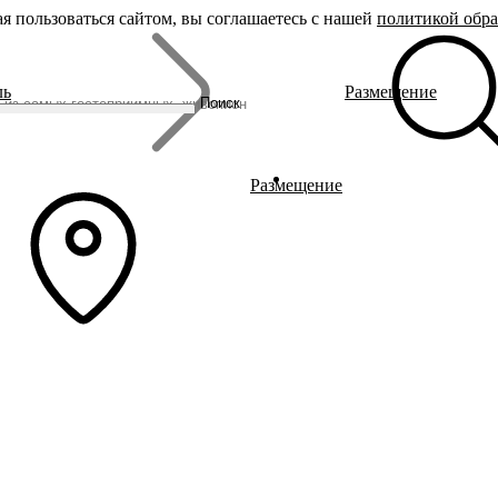
я пользоваться сайтом, вы соглашаетесь с нашей
политикой обр
Бренды
ль
Размещение
Родина Снегурочки
Поиск
Династия Романовых
Ювелирная столица
Сырная столица
Гусиная столица
Размещение