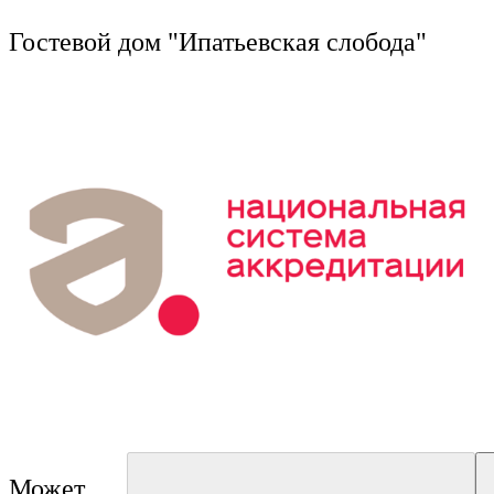
г
Ru
?
Гостевой дом "Ипатьевская слобода"
+
Э
s
+
Может