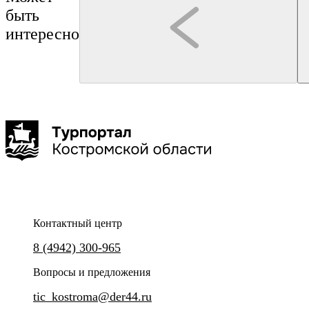
быть
интересно
Кострома
Кострома
Туроператор "Артикул Тур"
Смирнова Олеся Олеговна
"Сырная Кострома"
Иммерсивная прогулка по
3 часа
до 25 чел
Контактный центр
Сборная экскурсия с прогулкой по городу и посещением
Уникальная прогулка по Кост
8 (4942) 300-965
"Музея сыра".
Вопросы и предложения
tic_kostroma@der44.ru