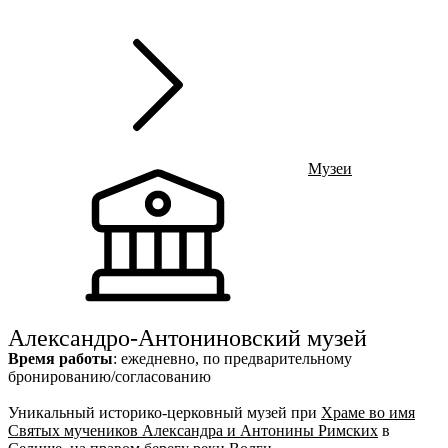
г
Ru
?
+
Музеи
Э
m
+
Александро-Антониновский музей
Время работы
: ежедневно, по предварительному
бронированию/согласованию
Уникальный историко-церковный музей при
Храме во имя
Святых мучеников Александра и Антонины Римских
в