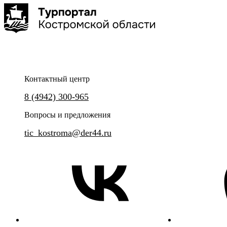
6 часов
20,4 км
10 т
Контактный центр
Никто не забыт! Ничто не забыто!
Уникальная прогулка по Кост
8 (4942) 300-965
Вопросы и предложения
tic_kostroma@der44.ru