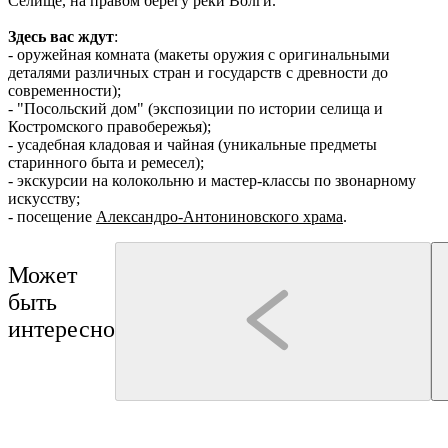
Селище, на правом берегу реки Волги.
Здесь вас ждут
:
- оружейная комната (макеты оружия с оригинальными
деталями различных стран и государств с древности до
современности
);
- "Посольский дом" (экспозиции по истории селища и
Костромского правобережья);
- усадебная кладовая и чайная (уникальные предметы
старинного быта и ремесел);
- экскурсии на колокольню и мастер-классы по звонарному
искусству;
- посещение
Александро-Антониновского храма
.
Может
быть
интересно
Кострома
Кострома
Смирнова Олеся Олеговна
Кострома. Памяти Великой Войны.
Иммерсивная прогулка по