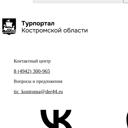
Кострома
Кострома
Туроператор "КОЛУМБиЯ"
Туроператор "Артикул Тур"
Родная Кострома с посещением Кремля
"Государыня Кострома"
2-2,5 часа
до 50 чел
Контактный центр
Знакомство с главными достопримечательностями города
Групповая сборная экскурсия
8 (4942) 300-965
посещение Свято-Троицкого И
Вопросы и предложения
tic_kostroma@der44.ru