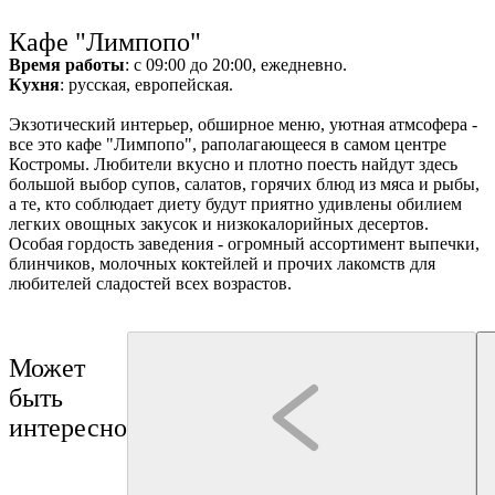
г
Ru
?
Кафе "Лимпопо"
Время работы
: с 09:00 до 20:00, ежедневно.
Кухня
: русская, европейская.
Экзотический интерьер, обширное меню, уютная атмсофера -
все это кафе "Лимпопо", раполагающееся в самом центре
8
Костромы. Любители вкусно и плотно поесть найдут здесь
большой выбор супов, салатов, горячих блюд из мяса и рыбы,
а те, кто соблюдает диету будут приятно удивлены обилием
легких овощных закусок и низкокалорийных десертов.
Особая гордость заведения - огромный ассортимент выпечки,
Э
блинчиков, молочных коктейлей и прочих лакомств для
s
любителей сладостей всех возрастов.
Может
быть
интересно