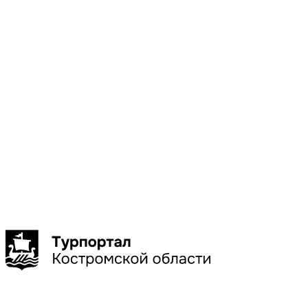
Местоположени
Галич
Кострома
Красное-
на-Волге
Нерехта
Нея
Показать
больше
Сбросить
Показать