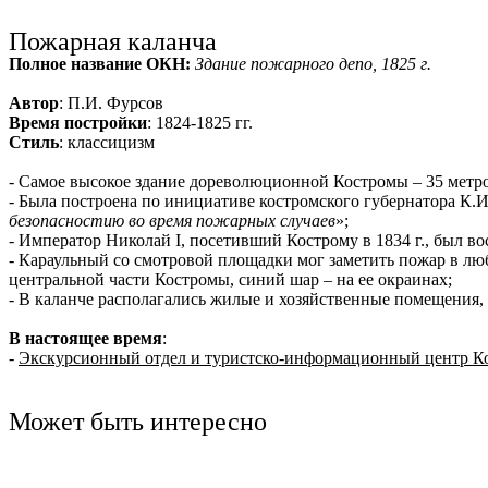
Ru
?
Пожарная каланча
Полное название ОКН:
Здание пожарного депо, 1825 г.
Автор
: П.И. Фурсов
Время постройки
: 1824-1825 гг.
Стиль
: классицизм
- Самое высокое здание дореволюционной Костромы – 35 метро
- Была построена по инициативе костромского губернатора К.И
безопасностию во время пожарных случаев
»;
- Император Николай I, посетивший Кострому в 1834 г., был во
- Караульный со смотровой площадки мог заметить пожар в люб
центральной части Костромы, синий шар – на ее окраинах;
- В каланче располагались жилые и хозяйственные помещения,
В настоящее время
:
-
Экскурсионный отдел и туристско-информационный центр Ко
Может быть интересно