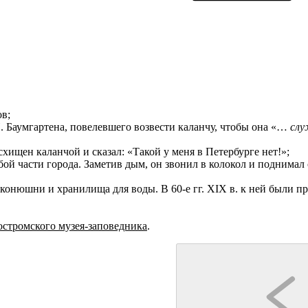
в;
. Баумгартена, повелевшего возвести каланчу, чтобы она «…
слу
схищен каланчой и сказал: «Такой у меня в Петербурге нет!»;
ой части города. Заметив дым, он звонил в колокол и поднимал
 конюшни и хранилища для воды. В 60-е гг. XIX в. к ней были 
стромского музея-заповедника
.