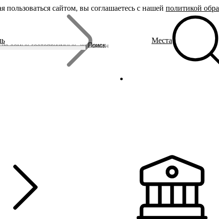
я пользоваться сайтом, вы соглашаетесь с нашей
политикой обр
Бренды
ль
Места
Родина Снегурочки
Поиск
Династия Романовых
Ювелирная столица
Сырная столица
Гусиная столица