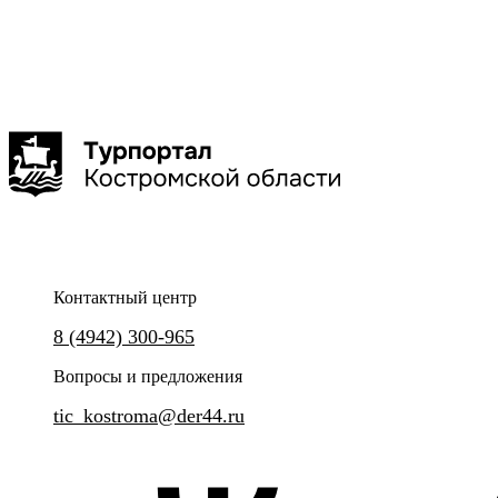
Кострома
Кострома
"Костромской фонарщик"
Перевозчикова Елена Александровна
Прогулки с фонарщиком
Обзорная экскурсия по Ко
«Листая страницы истори
Контактный центр
Уникальный проект - познавательные экскурсии
8 (4942) 300-965
и квесты, а также мастер-классы в компании
Костромского Фонарщика.
Познавательная прогулка по 
Вопросы и предложения
городу.
tic_kostroma@der44.ru