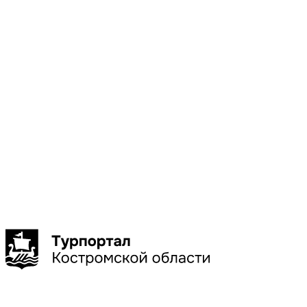
Местоположени
Галич
Кострома
Красное-
на-Волге
Нерехта
Нея
Показать
больше
Сбросить
Показать