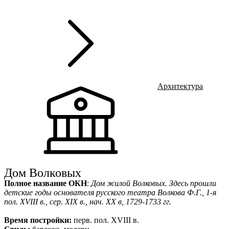
г
Ru
?
Архитектура
Дом Волковых
Полное название ОКН
:
Дом жилой Волковых. Здесь прошли
детские годы основателя русского театра Волкова Ф.Г., 1-я
пол. XVIII в., сер. XIX в., нач. XX в, 1729-1733 гг.
Время постройки:
перв. пол. XVIII в.