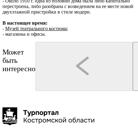
- Около 1910 г. одна из половин дома была либо капитально
перестроена, либо разобрана с возведением на ее месте новой
двухэтажной пристройки в стиле модерн.
В настоящее время:
-
Музей театрального костюма
;
- магазины и офисы.
Может
быть
интересно
Кострома
Кострома
интерактивная программа
Туроператор "Артикул Тур"
Интерактивная экскурсия по Костроме с Марьей
Лёгкой походкой по Костр
Туроператор "КОЛУМБиЯ"
Кудесницей — интересно и взрослым, и детям!
обзорная экскурсия по ис
Костромы
2-2,5 часа
до 50 чел