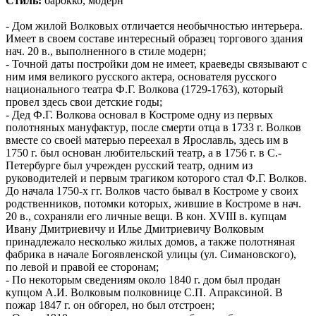
Стиль:
барокко, модерн
- Дом жилой Волковых отличается
необычностью интерьера.
Имеет в своем составе интересный образец торгового здания
нач. 20 в., выполненного в стиле модерн;
- Точной даты постройки дом не имеет, краеведы связывают с
ним имя великого русского актера, основателя русского
национального театра Ф.Г. Волкова (1729-1763), который
провел здесь свои детские годы;
- Дед Ф.Г. Волкова основал в Костроме одну из первых
полотняных мануфактур, после смерти отца в 1733 г. Волков
вместе со своей матерью переехал в Ярославль, здесь им в
1750 г. был основан любительский театр, а в 1756 г. в С.-
Петербурге был учрежден русский театр, одним из
руководителей и первым трагиком которого стал Ф.Г. Волков.
До начала 1750-х гг. Волков часто бывал в Костроме у своих
родственников, потомки которых, жившие в Костроме в нач.
20 в., сохраняли его личные вещи. В кон. XVIII в. купцам
Ивану Дмитриевичу и Илье Дмитриевичу Волковым
принадлежало несколько жилых домов, а также полотняная
фабрика в начале Богоявленской улицы (ул. Симановского),
по левой и правой ее сторонам;
- По некоторым сведениям около 1840 г. дом был продан
купцом А.И. Волковым полковнице С.П. Апраксиной. В
пожар 1847 г. он обгорел, но был отстроен;