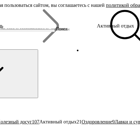
я пользоваться сайтом, вы соглашаетесь с нашей
политикой обр
Бренды
ль
Активный отдых
Родина Снегурочки
Поиск
Династия Романовых
Ювелирная столица
Сырная столица
Гусиная столица
олезный досуг
107
Активный отдых
21
Оздоровление
9
Лавки и су