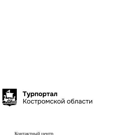
Галич
Кострома
Красное-
на-Волге
Нерехта
Нея
Показать
больше
Сбросить
Показать
Контактный центр