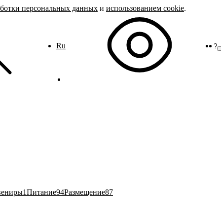
аботки персональных данных
и
использованием cookie
.
Ru
?
вениры
1
Питание
94
Размещение
87