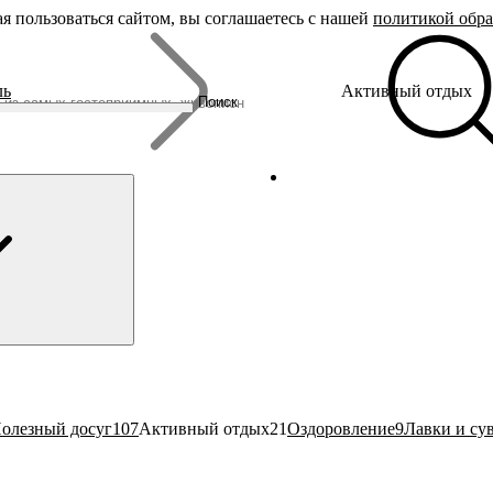
я пользоваться сайтом, вы соглашаетесь с нашей
политикой обр
Бренды
ль
Активный отдых
Родина Снегурочки
Поиск
Династия Романовых
Ювелирная столица
Сырная столица
Гусиная столица
олезный досуг
107
Активный отдых
21
Оздоровление
9
Лавки и су