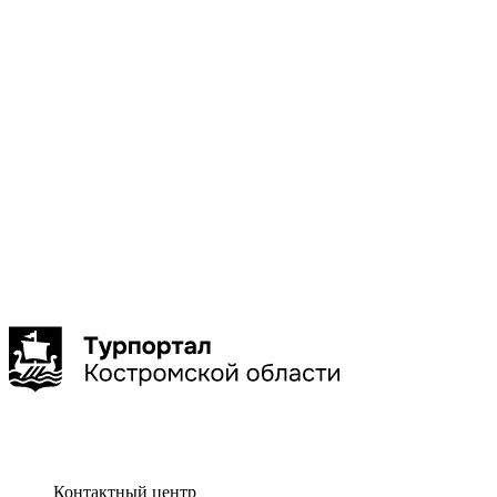
Галич
Кострома
Красное-
на-Волге
Нерехта
Нея
Показать
больше
Сбросить
Показать
Контактный центр