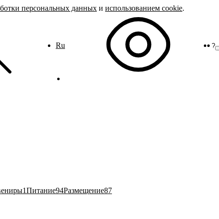
аботки персональных данных
и
использованием cookie
.
Ru
?
вениры
1
Питание
94
Размещение
87