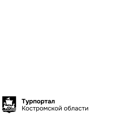
Местоположени
Галич
Кострома
Красное-
на-Волге
Нерехта
Нея
Показать
больше
Сбросить
Показать