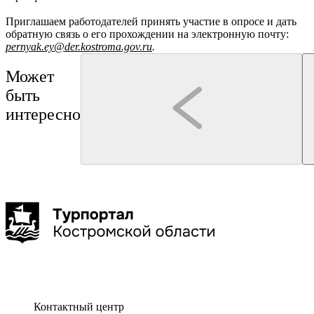
Приглашаем работодателей принять участие в опросе и дать
обратную связь о его прохождении на электронную почту:
pernyak.ey@der.kostroma.gov.ru
.
Может
быть
интересно
Кострома
Кострома
Гуськов Филипп Алексеевич
Бюро "Экскурсии в Костроме"
Обзорная экскурсия «Девять веков Костромы»
Театрализованная экскурс
провинциального городка"
1-3 час
Контактный центр