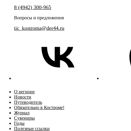
Познакомьтесь с Костромой и её
8 (4942) 300-965
Уникальное интерактивное пр
историей
классической экскурсии и теа
Вопросы и предложения
tic_kostroma@der44.ru
О регионе
Новости
Путеводитель
Обязательно в Костроме!
Журнал
Сувениры
Гиды
Полезные ссылки