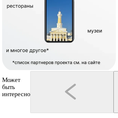
Может
быть
интересно
Кострома
Костромской округ
"Костромской фонарщик"
Клубничная ферма Strawberry44