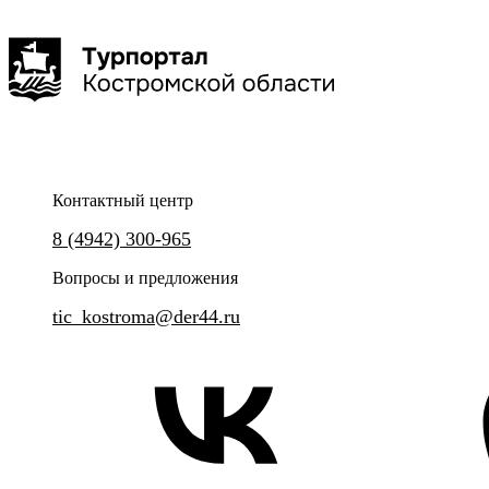
Прогулки с фонарщиком
Вкусная экскурсия "Тайное
клубничной ферме
Контактный центр
Уникальный проект - познавательные экскурсии
8 (4942) 300-965
и квесты, а также мастер-классы в компании
Приезжайте за вкусными впеч
Костромского Фонарщика.
свежим воздухом и самыми в
Вопросы и предложения
кадрами!
tic_kostroma@der44.ru