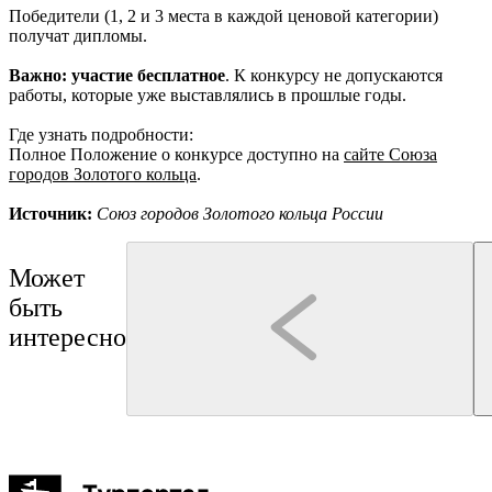
Победители (1, 2 и 3 места в каждой ценовой категории)
получат дипломы.
Важно: участие бесплатное
. К конкурсу не допускаются
работы, которые уже выставлялись в прошлые годы.
Где узнать подробности:
Полное Положение о конкурсе доступно на
сайте Союза
городов Золотого кольца
.
Источник:
Союз городов Золотого кольца России
Может
быть
интересно
Кострома
Кострома
Гуськов Филипп Алексеевич
Нерехта
Квест-экскурсия «Прогулка с секретом»
Монастыри Костромской з
Буй
Галич
Чухлома
Макарьев
1-1,5 час