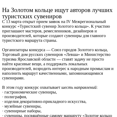
Ru
?
На Золотом кольце ищут авторов лучших
туристских сувениров
С 13 марта открыт прием заявок на IV Межрегиональный
конкурс «Туристский сувенир Золотого кольца». К участию
приглашают мастеров, ремесленников, дизайнеров и
производителей, которые создают сувениры для главного
туристского маршрута страны.
Организаторы конкурса — Союз городов Золотого кольца,
Торговый дом русских сувениров «Левша» и Министерство
туризма Ярославской области — ставят задачу не просто
найти красивые вещи, а поддержать локальных
производителей, возродить интерес к народным промыслам и
наполнить маршрут качественными, запоминающимися
сувенирами.
В этом году конкурс охватывает
шесть направлений
:
· гастрономические сувениры,
· полиграфия,
· изделия декоративно-прикладного искусства,
· музейные сувениры,
· сувенирные наборы,
· сувениры, посвящённые самому маршруту «Золотое кольцо