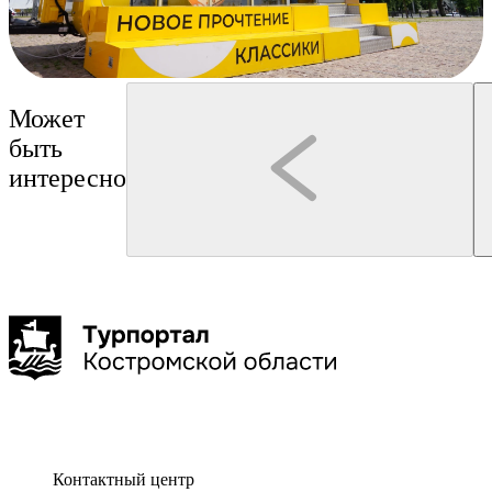
Может
быть
интересно
Кострома
Кострома
Гуськов Филипп Алексеевич
Туроператор "Артикул Тур"
Обзорная экскурсия «Девять веков Костромы»
Лёгкой походкой по Костр
обзорная экскурсия по ис
1-3 час
Костромы
Контактный центр