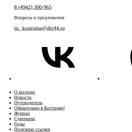
Познакомьтесь с Костромой и её
8 (4942) 300-965
Групповая сборная экскурсия
историей
Вопросы и предложения
tic_kostroma@der44.ru
О регионе
Новости
Путеводитель
Обязательно в Костроме!
Журнал
Сувениры
Гиды
Полезные ссылки