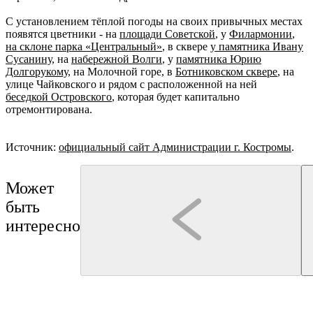
С установлением тёплой погоды на своих привычных местах
появятся цветники - на
площади Советской
, у
Филармонии
,
на склоне парка «Центральный»
, в сквере
у памятника Ивану
Сусанину
, на
набережной Волги
, у
памятника Юрию
Долгорукому
, на Молочной горе, в
Ботниковском сквере
, на
улице Чайковского и рядом с расположенной на ней
беседкой Островского
, которая будет капитально
отремонтирована.
Источник:
официальный сайт Администрации г. Костромы
.
Может
быть
интересно
Кострома
Сусанино
ОАО "Костромской ювелирный завод"
Экскурсия на ювелирное производство
По Сусанинским местам