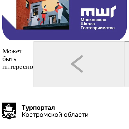
Может
быть
интересно
Кострома
Кострома
Костромской музей-заповедник
Смирнова Олеся Олеговна
Костюмированная экскурсия "Губернские
Иммерсивная прогулка по
истории"