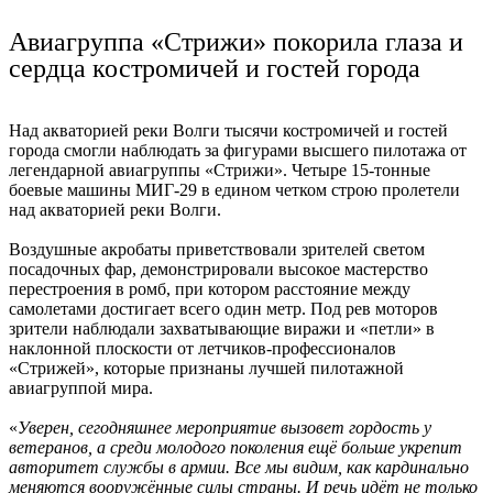
Ru
?
Авиагруппа «Стрижи» покорила глаза и
сердца костромичей и гостей города
Над акваторией реки Волги тысячи костромичей и гостей
города смогли наблюдать за фигурами высшего пилотажа от
легендарной авиагруппы «Стрижи». Четыре 15-тонные
боевые машины МИГ-29 в едином четком строю пролетели
над акваторией реки Волги.
Воздушные акробаты приветствовали зрителей светом
посадочных фар, демонстрировали высокое мастерство
перестроения в ромб, при котором расстояние между
самолетами достигает всего один метр. Под рев моторов
зрители наблюдали захватывающие виражи и «петли» в
наклонной плоскости от летчиков-профессионалов
«Стрижей», которые признаны лучшей пилотажной
авиагруппой мира.
«
Уверен, сегодняшнее мероприятие вызовет гордость у
ветеранов, а среди молодого поколения ещё больше укрепит
авторитет службы в армии. Все мы видим, как кардинально
меняются вооружённые силы страны. И речь идёт не только