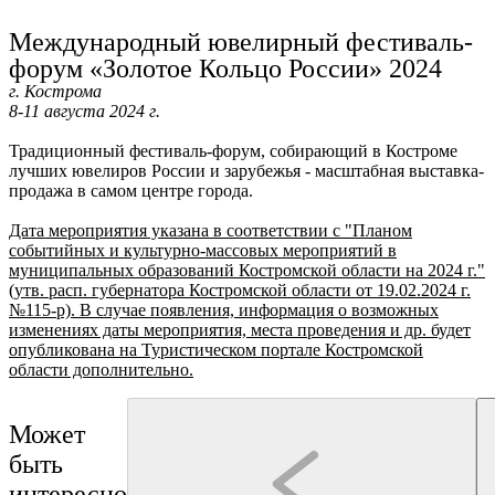
Ru
?
Международный ювелирный фестиваль-
форум «Золотое Кольцо России» 2024
г. Кострома
8-11
августа 2024 г.
Традиционный фестиваль-форум, собирающий в Костроме
лучших ювелиров России и зарубежья - масштабная выставка-
продажа в самом центре города.
Дата мероприятия указана в соответствии с "Планом
событийных и культурно-массовых мероприятий в
муниципальных образований Костромской области на 2024 г."
(утв. расп. губернатора Костромской области от 19.02.2024 г.
№115-р). В случае появления, информация о возможных
изменениях даты мероприятия, места проведения и др. будет
опубликована на Туристическом портале Костромской
области дополнительно.
Может
быть
интересно