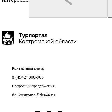
Кострома
мастер-класс
Кострома
Трактир "Сытый Бурый"
Гуськов Филипп Алексеевич
Мастер-класс «Печем румяные калачи»
Обзорная экскурсия «Девя
2 часа
до 8 чел
Контактный центр
Готовим необычное угощение!
Познакомьтесь с Костр
8 (4942) 300-965
историей
Вопросы и предложения
tic_kostroma@der44.ru