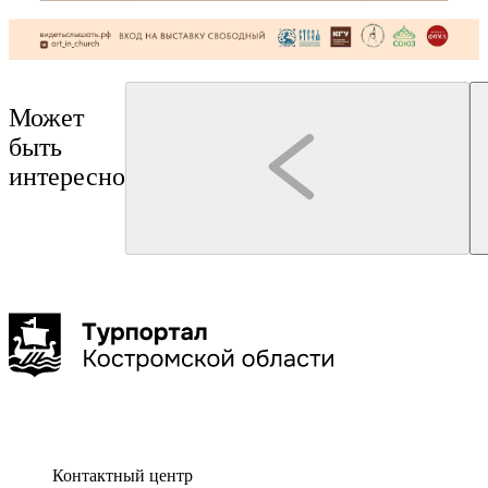
Может
быть
интересно
Кострома
мастер-класс
Кострома
Творческая мастерская ДоброРум
Бюро "Экскурсии в Костроме"
Масте-класс по керамике "Костромской сувенир"
Театрализованная экскурс
провинциального городка"
1,5 час
до 10 чел
Контактный центр