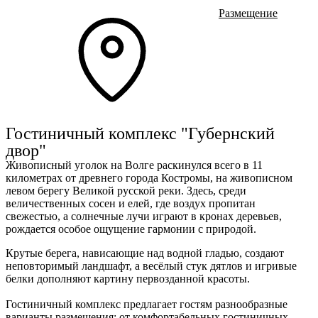
Размещение
К
Ru
?
+
Гостиничный комплекс "Губернский
двор"
Живописный уголок на Волге раскинулся всего в 11
Э
километрах от древнего города Костромы, на живописном
b
левом берегу Великой русской реки. Здесь, среди
С
величественных сосен и елей, где воздух пропитан
+
свежестью, а солнечные лучи играют в кронах деревьев,
рождается особое ощущение гармонии с природой.
Крутые берега, нависающие над водной гладью, создают
неповторимый ландшафт, а весёлый стук дятлов и игривые
белки дополняют картину первозданной красоты.
Гостиничный комплекс предлагает гостям разнообразные
варианты размещения: от комфортабельных гостиничных