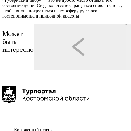
«Губернский двор» — это не просто место отдыха, это
состояние души. Сюда хочется возвращаться снова и снова,
чтобы вновь погрузиться в атмосферу русского
гостеприимства и природной красоты.
Может
быть
интересно
Кострома
Кострома
Смирнова Олеся Олеговна
интерактивная программа
Иммерсивная прогулка по Костроме
Интерактивная экскурсия 
Туроператор "КОЛУМБиЯ"
Кудесницей — интересно и
1 ч. 45 мин. час
до 3
Контактный центр