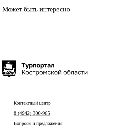
Может быть интересно
Кострома
Кострома
Гуськов Филипп Алексеевич
Обзорная экскурсия «Девять веков Костромы»
Кострома. Памяти Велико
1-3 час
Контактный центр
Познакомьтесь с Костромой и её
Никто не забыт! Ничто не заб
8 (4942) 300-965
историей
Вопросы и предложения