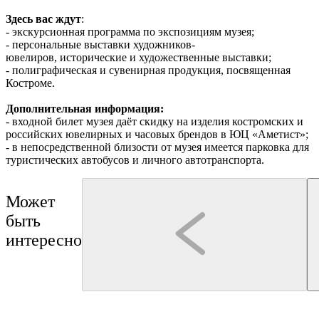
Здесь вас ждут
:
- экскурсионная программа по экспозициям музея;
- персональные выставки художников-
ювелиров, исторические и художественные выставки;
- полиграфическая и сувенирная продукция, посвященная
Костроме.
Дополнительная информация:
- входной билет музея даёт скидку на изделия костромских и
российских ювелирных и часовых брендов в ЮЦ «Аметист»;
- в непосредственной близости от музея имеется парковка для
туристических автобусов и личного автотранспорта.
Может
быть
интересно
Кострома
Кострома
Туроператор "Артикул Тур"
Кострома. Памяти Великой Войны.
Лёгкой походкой по Костр