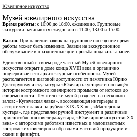
Ювелирное искусство
Музей ювелирного искусства
Время работы
: с 10:00 до 18:00, ежедневно. Групповые
экскурсии начинаются ежедневно в 11:00, 13:00 и 15:00.
Важно
: При наличии заявок на групповое посещение время
работы может быть изменено. Заявки на экскурсионное
обслуживание в праздничные дни просьба подавать заранее.
Единственный в своем роде частный Музей ювелирного
искусства открыт в
доме конца XVIII века
и органично
подчеркивает его архитектурные особенности. Музей
располагается в шаговой доступности от памятника Юрию
Долгорукому и скульптуры «Ювелира-кустаря» и посвящён
истории костромского ювелирного промысла от истоков до
современности. Тематически музей разделен на несколько
залов: «Купеческая лавка», воссоздающая интерьеры и
ассортимент лавки на рубеже XIX-ХХ вв., «Мастерская
кустаря», где представлен ручной инструмент и различные
приспособления ювелира-кустаря, «Ювелирное искусство ХХ
века» с авторскими работами известных и малоизвестных
костромских ювелиров и образцами массовой продукции из
скани и финифти.​