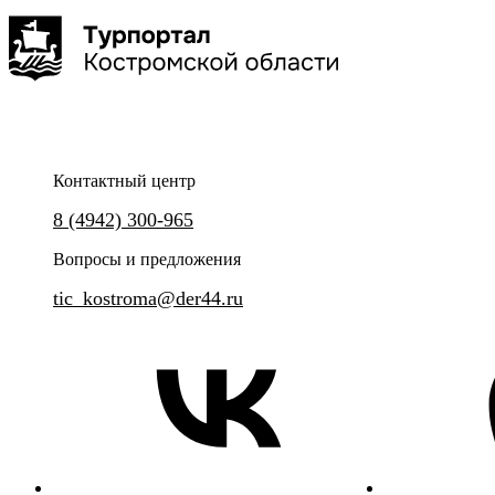
обзорная экскурсия по ис
6 часов
20,4 км
10 т
Костромы
Контактный центр
Никто не забыт! Ничто не забыто!
8 (4942) 300-965
Групповая сборная экскурсия
Вопросы и предложения
tic_kostroma@der44.ru