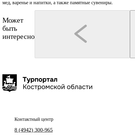
мед, варенье и напитки, а также памятные сувениры.
Может
быть
интересно
Кострома
Кострома
интерактивная программа
А-Тур
"Жаркий теплоход"
Обзорная групповая экску
Евгения Церус
вдоль и поперёк»
1 час
Контактный центр
Прогулку по Волге на борту теплохода под мировые
8 (4942) 300-965
хиты!
Прогулка по Костроме, где ис