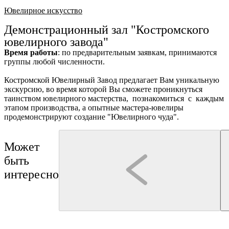
Ювелирное искусство
Демонстрационный зал "Костромского
ювелирного завода"
Время работы
: по предварительным заявкам, принимаются
группы любой численности.
Костромской Ювелирный Завод предлагает Вам уникальную
экскурсию, во время которой Вы сможете проникнуться
таинством ювелирного мастерства, познакомиться с каждым
этапом производства, а опытные мастера-ювелиры
продемонстрируют создание "Ювелирного чуда".
Может
быть
интересно
Кострома
мастер-класс
Кострома
Трактир "Сытый Бурый"
Туроператор "Артикул Тур"
Мастер-класс «Печем румяные калачи»
"Сырная Кострома"