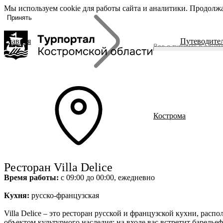
Мы используем cookie для работы сайта и аналитики. Продолжа
«Задать
О регионе
вопрос», вы
Принять
соглашаетесь
с
политикой
Главная
Путеводите
обработки
О регионе
персональных
Журнал
данных
Гиды Костромы
ть вопрос
Полезные ссылки
Брендовые маршруты
Кострома
Места
Полезный досуг
Активный отдых
Размещение
Питание
Ресторан Villa Delice
События
Время работы:
с 09:00 до 00:00, ежедневно
Читать новости
Кухня:
русско-французская
Villa Delice – это ресторан русской и французской кухни, расп
объектом культурного наследия; на входе вас встретит барелье