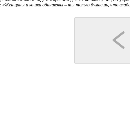
к:
«Женщины и кошки одинаковы – ты только думаешь, что влад
Кострома
Кострома
Перевозчикова Елена Александровна
"Костромской фонарщик"
емли
Обзорная экскурсия по Костроме на тему
Прогулки с фонарщиком
«Листая страницы истории»
4 дня
500 км
8 точек
2 часа
 познакомьтесь с наиболее
Уникальный проект - позна