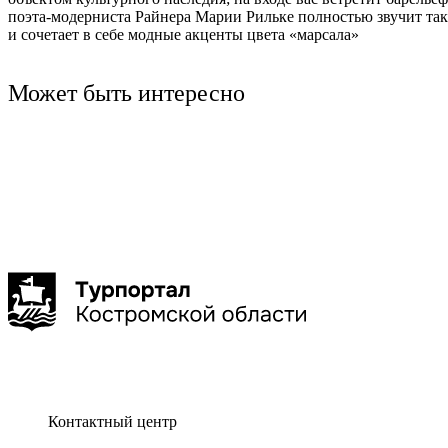
поэта-модерниста Райнера Марии Рильке полностью звучит та
Ru
?
и сочетает в себе модные акценты цвета «марсала»
Может быть интересно
Кострома
дегустация
Кострома
интерактивная программа
Нерехта
Сырное Казино
Монастыри Костромской з
Буй
Галич
Чухлома
Макарьев
Контактный центр
Самое легальное и уникальное казино
Окунитесь в XIV-XVIII века и