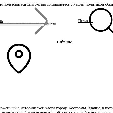
я пользоваться сайтом, вы соглашаетесь с нашей
политикой обр
Бренды
ль
Питание
Родина Снегурочки
Поиск
Династия Романовых
Ювелирная столица
Сырная столица
Гусиная столица
Питание
оложенный в исторической части города Костромы. Здание, в кото
ф, выполненный в виде прекрасной дамы с кошкой у ног, он укра