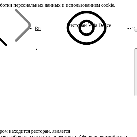
аботки персональных данных
и
использованием cookie
.
Ресторан Villa Delice
Ru
?
ром находится ресторан, является
шает собою ограду и вход в ресторан. Афоризм австрийского