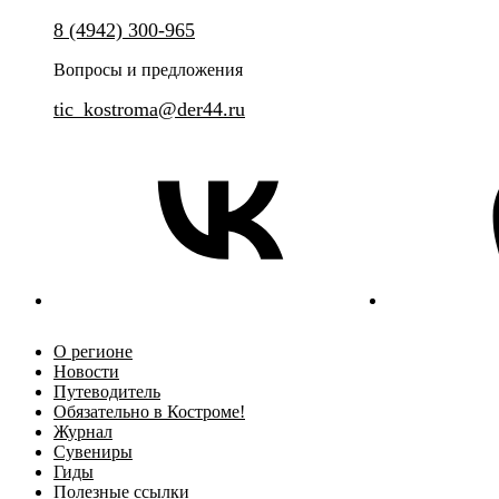
Самое легальное и уникальное казино
8 (4942) 300-965
Увлекательные истории из жи
города Костромы.
Вопросы и предложения
tic_kostroma@der44.ru
О регионе
Новости
Путеводитель
Обязательно в Костроме!
Журнал
Сувениры
Гиды
Полезные ссылки