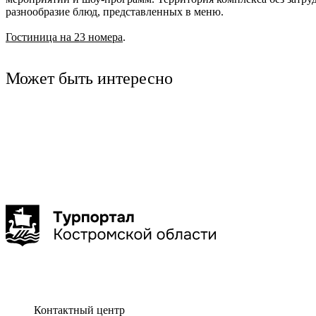
разнообразие блюд, представленных в меню.
Ru
?
Гостиница на 23 номера
.
Может быть интересно
Кострома
дегустация
Кострома
интерактивная программа
Костромской музей-заповедник
Сырное Казино
Костюмированная экскурс
истории"
Контактный центр