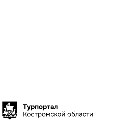
Местоположени
Галич
Кострома
Красное-
на-Волге
Нерехта
Нея
Показать
больше
Сбросить
Показать