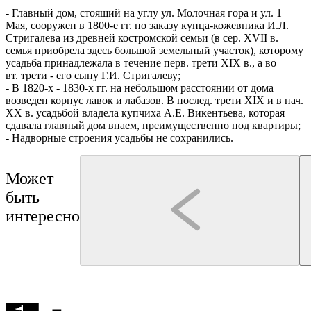
-
Главный дом, стоящий на углу ул. Молочная гора и ул. 1
Мая, сооружен в 1800-е гг. по заказу купца-кожевника И.Л.
Стригалева из древней костромской семьи (в сер. XVII в.
семья приобрела здесь большой земельный участок
)
, которому
усадьба принадлежала в течение перв. трети XIX в., а во
вт. трети - его сыну Г.И. Стригалеву;
-
В 1820-х - 1830-х гг. на небольшом расстоянии от дома
возведен корпус лавок и лабазов. В послед. трети XIX и в нач.
XX в. усадьбой владела купчиха А.Е. Викентьева, которая
сдавала главный дом внаем, преимущественно под квартиры;
- Надворные строения усадьбы не сохранились.
Может
быть
интересно
Кострома
мастер-класс
Кострома
Трактир "Сытый Бурый"
интерактивная программа
Мастер-класс «Печем румяные калачи»
Интерактивная экскурсия 
Туроператор "КОЛУМБиЯ"
Кудесницей — интересно и
2 часа
до 8 чел