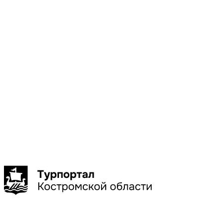
Местоположени
Галич
Кострома
Красное-
на-Волге
Нерехта
Нея
Показать
больше
Сбросить
Показать