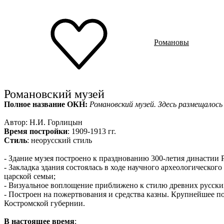
Ru
?
Романовы
Романовский музей
Полное название ОКН:
Романовский музей. Здесь размещалос
Автор: Н.И. Горлицын
Время постройки
: 1909-1913 гг.
Стиль
: неорусский стиль
- Здание музея построено к празднованию 300-летия династии 
- Закладка здания состоялась в ходе научного археологического
царской семьи;
- Визуальное воплощение приближено к стилю древних русски
- Построен на пожертвования и средства казны. Крупнейшее по
Костромской губернии.
В настоящее время
: