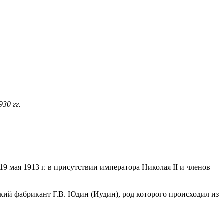
г
30 гг.
 19 мая 1913 г. в присутствии императора Николая II и членов
ский фабрикант Г.В. Юдин (Иудин), род которого происходил из