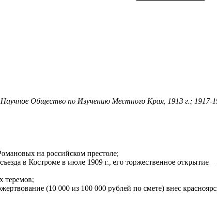
ь Научное Общество
по Изучению Местного Края, 1913 г.; 1917-19
Романовых на российском престоле;
 съезда в Костроме в июле 1909 г., его торжественное открытие –
х теремов;
жертвование (10 000 из 100 000 рублей по смете) внес краснояр