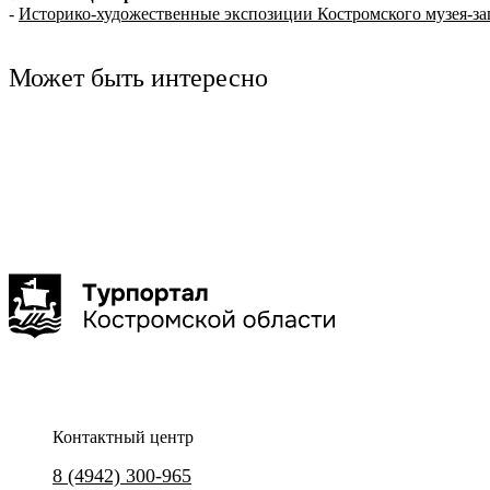
-
Историко-художественные экспозиции Костромского музея-з
Может быть интересно
Кострома
Кострома
Бюро "Экскурсии в Костроме"
Смирнова Олеся Олеговна
Театрализованная экскурсия "Чумовые истории
Иммерсивная прогулка по
провинциального городка"
1,5-2 час
до 20 чел
Контактный центр
Уникальная прогулка по Кост
8 (4942) 300-965
Уникальное интерактивное представление с элементами