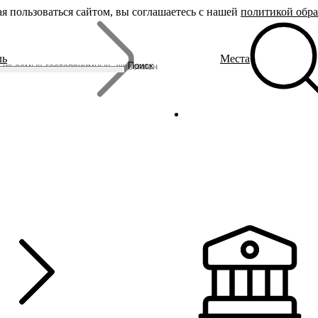
я пользоваться сайтом, вы соглашаетесь с нашей
политикой обр
Бренды
ль
Места
Родина Снегурочки
Поиск
Династия Романовых
Ювелирная столица
Сырная столица
Гусиная столица