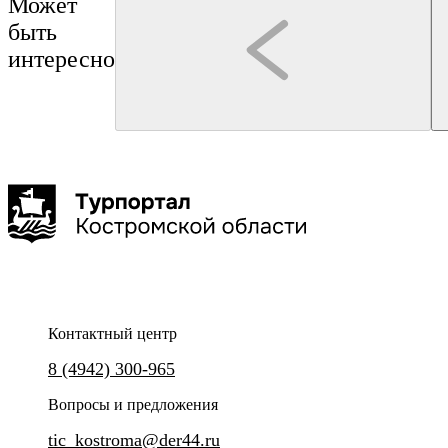
Может
быть
интересно
Кострома
Кострома
мастер-класс
ОАО "Костромской ювелирный завод"
Трактир "Сытый Бурый"
Экскурсия на ювелирное производство
Мастер-класс «Печем румя
2 часа
до 40 чел
Контактный центр
Экскурсия на одно из ключевых производств ювелирной
Готовим необычное угощение
8 (4942) 300-965
отрасли региона
Вопросы и предложения
tic_kostroma@der44.ru