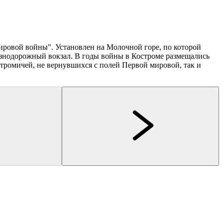
г
ировой войны". Установлен на Молочной горе, по которой
езнодорожный вокзал. В годы войны в Костроме размещались
стромичей, не вернувшихся с полей Первой мировой, так и
Кострома
Кострома
Бюро "Экскурсии в Костроме"
Перевозчикова Елена Александровна
Театрализованная экскурсия "Чумовые истории
Обзорная экскурсия по
провинциального городка"
«Листая страницы исто
1,5-2 час
до 20 