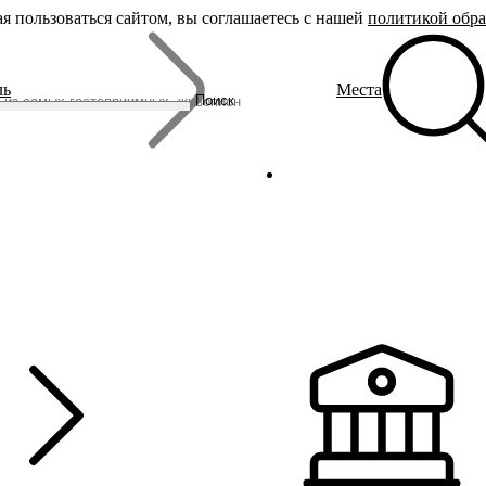
я пользоваться сайтом, вы соглашаетесь с нашей
политикой обр
Бренды
ль
Места
Родина Снегурочки
Поиск
Династия Романовых
Ювелирная столица
Сырная столица
Гусиная столица