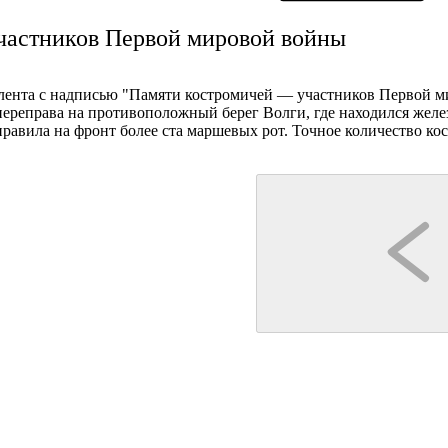
участников Первой мировой войны
 лента с надписью "Памяти костромичей — участников Первой м
 переправа на противоположный берег Волги, где находился жел
правила на фронт более ста маршевых рот. Точное количество ко
Кострома
Кострома
дегустация
Гуськов Филипп Алексеевич
интерактивная программа
омской сковородке:
Квест-экскурсия «Прогулка с секретом»
Сырное Казино
торическому центру
0 чел
1-1,5 час
2 часа
до 25 чел