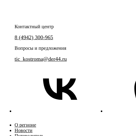
Контактный центр
Уникальная прогулка по Костроме в необычном формате.
8 (4942) 300-965
Групповая сборная экскурсия
Вопросы и предложения
tic_kostroma@der44.ru
О регионе
Новости
Путеводитель