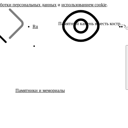
аботки персональных данных
и
использованием cookie
.
Памятный камень в честь костромичей - участников Первой мировой войны
Ru
?
Памятники и мемориалы