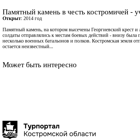
Ru
?
Памятный камень в честь костромичей - 
Открыт
: 2014 год
Памятный камень, на котором высечены Георгиевский крест и
солдаты отправлялись к местам боевых действий - внизу была
несколько военных батальонов и полков. Костромская земля от
остается неизвестный...
Может быть интересно
Кострома
Кострома
Смирнова Олеся Олеговна
Туроператор "Артикул Тур"
Иммерсивная прогулка по Костроме
Лёгкой походкой по Костр
обзорная экскурсия по ис
1 ч. 45 мин. час
до 3
Костромы