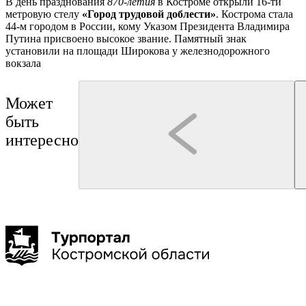
В день празднования
870-летия
в Костроме открыли 16-ти
метровую стелу
«Город трудовой доблести»
. Кострома стала
44-м городом в России, кому Указом Президента Владимира
Путина присвоено высокое звание. Памятный знак
установили на площади Широкова у железнодорожного
вокзала
Может
быть
интересно
Кострома
Кострома
дегустация
Туроператор "Артикул Тур"
интерактивная программа
Лёгкой походкой по Костромской сковородке:
Сырное Казино
обзорная экскурсия по историческому центру
Костромы
2 часа
до 25 чел