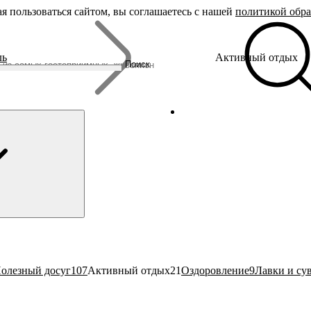
я пользоваться сайтом, вы соглашаетесь с нашей
политикой обр
Бренды
ль
Активный отдых
Родина Снегурочки
Поиск
Династия Романовых
Ювелирная столица
Сырная столица
Гусиная столица
олезный досуг
107
Активный отдых
21
Оздоровление
9
Лавки и су