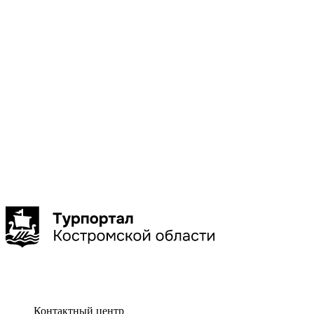
Галич
Кострома
Красное-
на-Волге
Нерехта
Нея
Показать
больше
Сбросить
Показать
Контактный центр