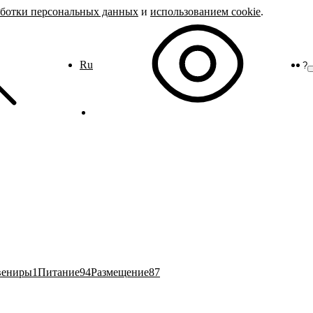
аботки персональных данных
и
использованием cookie
.
Ru
?
вениры
1
Питание
94
Размещение
87