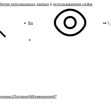
аботки персональных данных
и
использованием cookie
.
Ru
?
вениры
1
Питание
94
Размещение
87