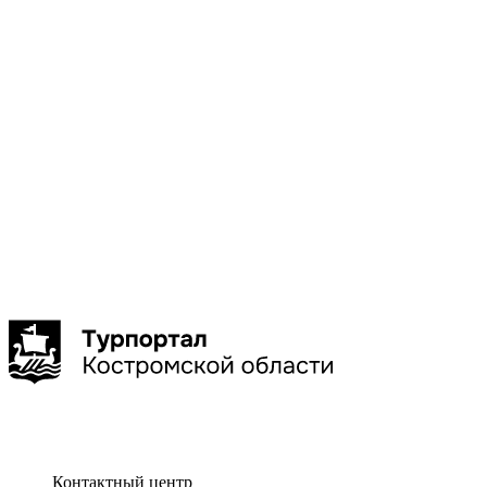
Галич
Кострома
Красное-
на-Волге
Нерехта
Нея
Показать
больше
Сбросить
Показать
Контактный центр