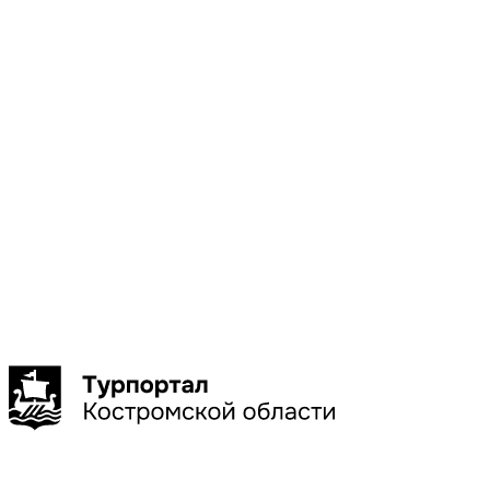
Местоположени
Галич
Кострома
Красное-
на-Волге
Нерехта
Нея
Показать
больше
Сбросить
Показать