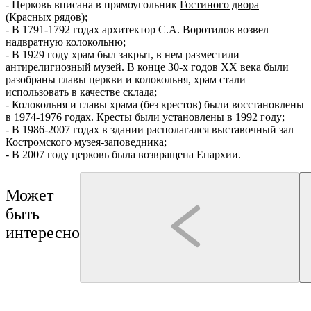
- Церковь вписана в прямоугольник
Гостиного двора
(Красных рядов)
;
- В 1791-1792 годах архитектор С.А. Воротилов возвел
надвратную колокольню;
- В 1929 году храм был закрыт, в нем разместили
антирелигиозный музей. В конце 30-х годов XX века были
разобраны главы церкви и колокольня, храм стали
использовать в качестве склада;
- Колокольня и главы храма (без крестов) были восстановлены
в 1974-1976 годах. Кресты были установлены в 1992 году;
- В 1986-2007 годах в здании располагался выставочный зал
Костромского музея-заповедника;
- В 2007 году церковь была возвращена Епархии.
Может
быть
интересно
Кострома
Кострома
"Костромской фонарщик"
Смирнова Олеся Олеговна
Прогулки с фонарщиком
Иммерсивная прогулка по