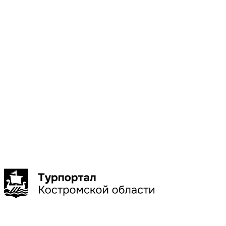
Местоположени
Галич
Кострома
Красное-
на-Волге
Нерехта
Нея
Показать
больше
Сбросить
Показать